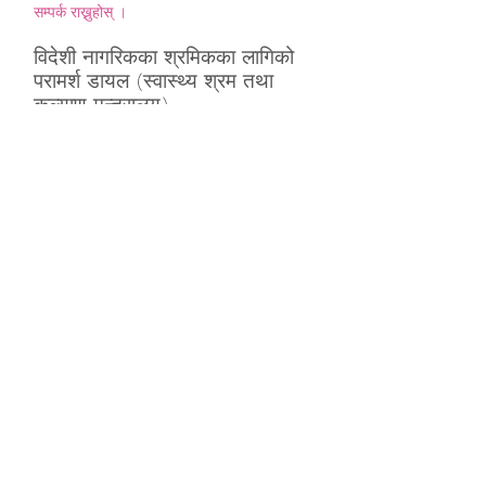
सम्पर्क राख्नुहोस् ।
विदेशी नागरिकका श्रमिकका लागिको
परामर्श डायल (स्वास्थ्य श्रम तथा
कल्याण मन्त्रालय)
https://www.check-
roudou.mhlw.go.jp/soudan/foreigner.html
अंग्रेजी, चिनियाँ, कोरियाली, पोर्तुगाली,
स्पेनिश, थाई, भियतनामी, तागालोग, इन्डोनेशियाई,
खमेर, बर्मी, मंगोलियाई
जापान अध्यागमन सेवा विभाग
इन्फरमेसन सेन्टर (बसोबास योग्यता
सम्बन्धी परामर्श)
http://www.immi-moj.go.jp/info/