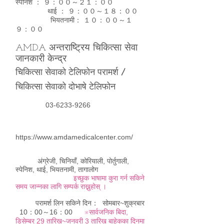
स्पेनिश ： ９：００～２１：００
थाई ： ９：００～１８：００
भियतनामी： １０：００～１
９：００
AMDA अन्तराष्ट्रिय चिकित्सा सेवा
जानकारी केन्द्र
चिकित्सा सेवाको टेलिफोन परामर्श /
चिकित्सा सेवाको दोभाषे टेलिफोन
03-6233-9266
https://www.amdamedicalcenter.com/
अंग्रेजी, चिनियाँ, कोरियाली, पोर्तुगाली,
स्पेनिश, थाई, भियतनामी, तागालोग
इच्छुक भाषामा कुरा गर्न सकिने
समय जान्नका लागि सम्पर्क राख्नुहोस् ।
परामर्श लिन सकिने दिन： सोमबार‌‌~शुक्रबार
10：00～16：00
※सार्वजनिक बिदा,
डिसेम्बर 29 तारिख~जनवरी 3 तारिख बाहेकका दिनमा