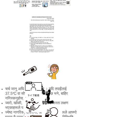
चर्च जानु अघि ज्वरो नाप्नुहोस् । यदि तपाईंलाई
37.5℃ वा सोभन्दा माथीको ज्वरो छ भने, बाहिर
ननिस्कनुहोस् ।
चर्च
ज्वरो, खोकी, सास फेर्न गाह्रो आदि जस्ता लक्षण
भएकाहरूले घरमा नै प्रार्थना गर्नुहोस् ।
ज्येष्ठ नागरिक, दीर्घरोगी, अस्वस्थ्य व्यक्तिहरूले आफ्नो
घरमा नै प्रार्थाना गरौं । प्रत्येक व्यक्तिले परिस्थिति