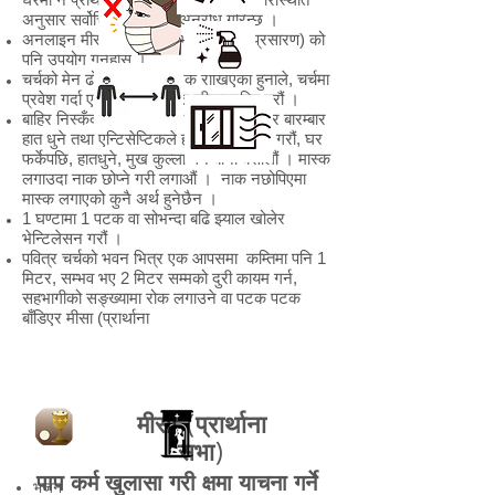
अनुसार सर्वोचित निर्णय गर्न अनुरोध गरिन्छ ।
अनलाइन मीसा (प्रार्थाना सभा) (प्रत्यक्ष प्रसारण) को
पनि उपयोग गर्नुहोस् ।
चर्चको मेन ढोकामा एन्टिसेप्टिक राखिएको हुनाले, चर्चमा
प्रवेश गर्दा एन्टिसेप्टिकले हात कीटाणुरहित गरौं ।
बाहिर निस्कँदा अनिवार्यरूपमा मास्क लगाउने र बारम्बार
हात धुने तथा एन्टिसेप्टिकले हात कीटाणुरहित गरौं, घर
फर्केपछि, हातधुने, मुख कुल्ला गर्ने बानी बसालौं । मास्क
लगाउदा नाक छोप्ने गरी लगाऔं । नाक नछोपिएमा
मास्क लगाएको कुनै अर्थ हुनेछैन ।
1 घण्टामा 1 पटक वा सोभन्दा बढि झ्याल खोलेर
भेन्टिलेसन गरौं ।
पवित्र चर्चको भवन भित्र एक आपसमा कम्तिमा पनि 1
मिटर, सम्भव भए 2 मिटर सम्मको दुरी कायम गर्न,
सहभागीको सङ्ख्यामा रोक लगाउने वा पटक पटक
बाँडिएर मीसा (प्रार्थाना
मीसा (प्रार्थाना
सभा)
पाप कर्म खुलासा गरी क्षमा याचना गर्ने
भजन