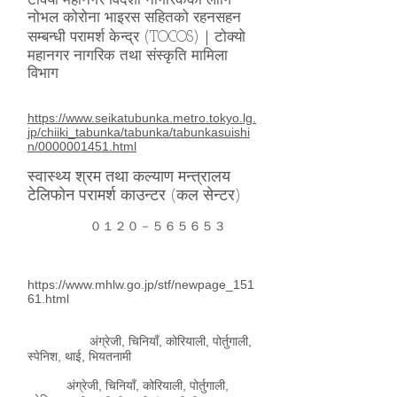
टोक्यो महानगर विदेशी नागरिकका लागि
नोभल कोरोना भाइरस सहितको रहनसहन
सम्बन्धी परामर्श केन्द्र (TOCOS)｜टोक्यो
महानगर नागरिक तथा संस्कृति मामिला
विभाग
https://www.seikatubunka.metro.tokyo.lg.
jp/chiiki_tabunka/tabunka/tabunkasuishi
n/0000001451.html
स्वास्थ्य श्रम तथा कल्याण मन्त्रालय
टेलिफोन परामर्श काउन्टर (कल सेन्टर)
０１２０－５６５６５３
https://www.mhlw.go.jp/stf/newpage_151
61.html
अंग्रेजी, चिनियाँ, कोरियाली, पोर्तुगाली,
स्पेनिश, थाई, भियतनामी
अंग्रेजी, चिनियाँ, कोरियाली, पोर्तुगाली,