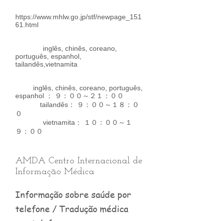
https://www.mhlw.go.jp/stf/newpage_151
61.html
inglês, chinês, coreano,
português, espanhol,
tailandês,vietnamita
inglês, chinês, coreano, português,
espanhol ： ９：００～２１：００
tailandês： ９：００～１８：０
０
vietnamita： １０：００～１
９：００
AMDA Centro Internacional de
Informação Médica
Informação sobre saúde por
telefone / Tradução médica